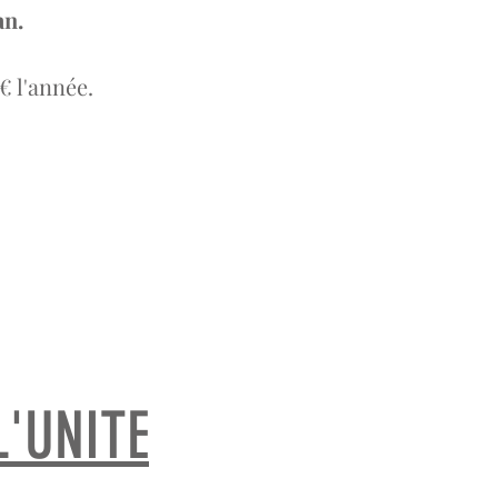
an.
€ l'année.
L'UNITE