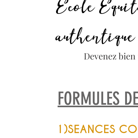
École Équit
authentique
Devenez bien 
FORMULES D
1)SEANCES COL